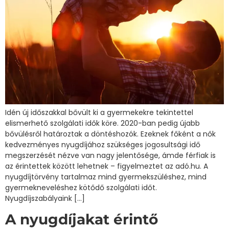
Idén új időszakkal bővült ki a gyermekekre tekintettel
elismerhető szolgálati idők köre. 2020-ban pedig újabb
bővülésről határoztak a döntéshozók. Ezeknek főként a nők
kedvezményes nyugdíjához szükséges jogosultsági idő
megszerzését nézve van nagy jelentősége, ámde férfiak is
az érintettek között lehetnek – figyelmeztet az adó.hu. A
nyugdíjtörvény tartalmaz mind gyermekszüléshez, mind
gyermekneveléshez kötődő szolgálati időt.
Nyugdíjszabályaink […]
A nyugdíjakat érintő