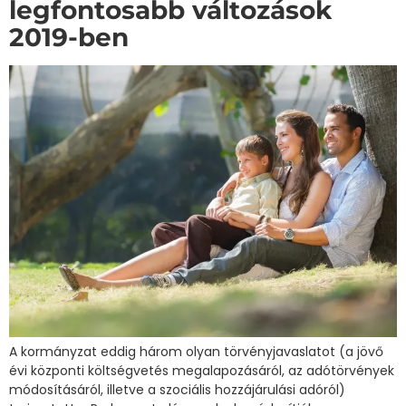
legfontosabb változások
2019-ben
A kormányzat eddig három olyan törvényjavaslatot (a jövő
évi központi költségvetés megalapozásáról, az adótörvények
módosításáról, illetve a szociális hozzájárulási adóról)