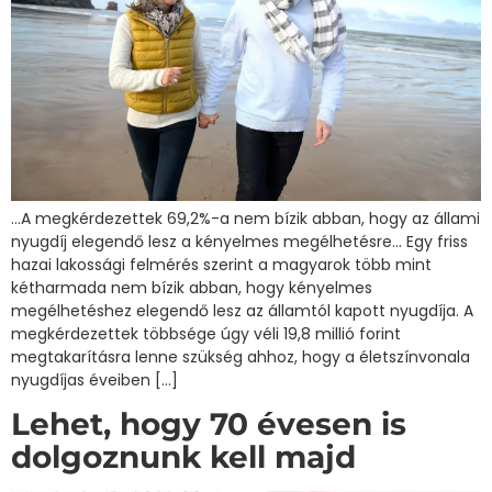
…A megkérdezettek 69,2%-a nem bízik abban, hogy az állami
nyugdíj elegendő lesz a kényelmes megélhetésre… Egy friss
hazai lakossági felmérés szerint a magyarok több mint
kétharmada nem bízik abban, hogy kényelmes
megélhetéshez elegendő lesz az államtól kapott nyugdíja. A
megkérdezettek többsége úgy véli 19,8 millió forint
megtakarításra lenne szükség ahhoz, hogy a életszínvonala
nyugdíjas éveiben […]
Lehet, hogy 70 évesen is
dolgoznunk kell majd