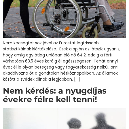
Nem kecsegtet sok jóval az Eurostat legfrissebb
statisztikáinak kiértékelése. Ezek alapján az látszik ugyanis,
hogy amíg egy átlag unióban élő nő 64,2, addig a férfi
várhatóan 63,5 éves koráig él egészségesen. Tehát ennyi
évet él le olyan betegség vagy fogyatékosság nélkül, ami
akadályozná őt a gondtalan hétköznapokban. Az államok
között a svédek állnak a legjobban, […]
Nem kérdés: a nyugdíjas
évekre félre kell tenni!