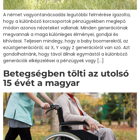
A német vagyontanácsadás legutóbbi felmérése igazolta,
hogy a különböző korcsoportok pénzügyekben meglepő
módon azonos nézeteket vallanak. Minden generációnak
megvannak a maga különleges élményei, gondjai és
kihívásai. Teljesen mindegy, hogy a baby boomerekről, az
ezüstgenerációról, az X, Y vagy Z generációról van szó. Azt
gondolhatnánk, hogy távol állnak egymástól a különböző
generációk elképzelései a pénzügyek vagy […]
Betegségben tölti az utolsó
15 évét a magyar