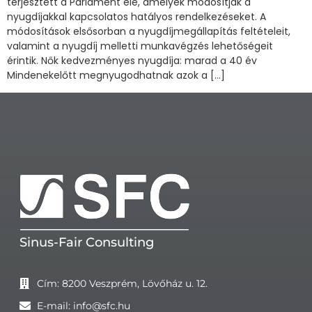
terjesztett a Parlament elé, amelyek módosítják a
nyugdíjakkal kapcsolatos hatályos rendelkezéseket. A
módosítások elsősorban a nyugdíjmegállapítás feltételeit,
valamint a nyugdíj melletti munkavégzés lehetőségeit
érintik. Nők kedvezményes nyugdíja: marad a 40 év
Mindenekelőtt megnyugodhatnak azok a […]
Sinus-Fair Consulting
Cím: 8200 Veszprém, Lövőház u. 12.
E-mail: info@sfc.hu