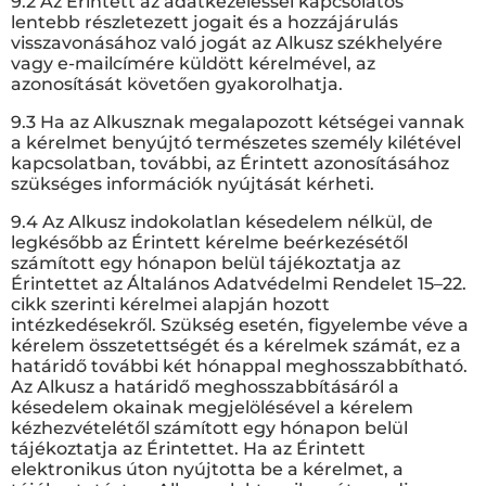
9.2 Az Érintett az adatkezeléssel kapcsolatos
lentebb részletezett jogait és a hozzájárulás
visszavonásához való jogát az Alkusz székhelyére
vagy e-mailcímére küldött kérelmével, az
azonosítását követően gyakorolhatja.
9.3 Ha az Alkusznak megalapozott kétségei vannak
a kérelmet benyújtó természetes személy kilétével
kapcsolatban, további, az Érintett azonosításához
szükséges információk nyújtását kérheti.
9.4 Az Alkusz indokolatlan késedelem nélkül, de
legkésőbb az Érintett kérelme beérkezésétől
számított egy hónapon belül tájékoztatja az
Érintettet az Általános Adatvédelmi Rendelet 15–22.
cikk szerinti kérelmei alapján hozott
intézkedésekről. Szükség esetén, figyelembe véve a
kérelem összetettségét és a kérelmek számát, ez a
határidő további két hónappal meghosszabbítható.
Az Alkusz a határidő meghosszabbításáról a
késedelem okainak megjelölésével a kérelem
kézhezvételétől számított egy hónapon belül
tájékoztatja az Érintettet. Ha az Érintett
elektronikus úton nyújtotta be a kérelmet, a