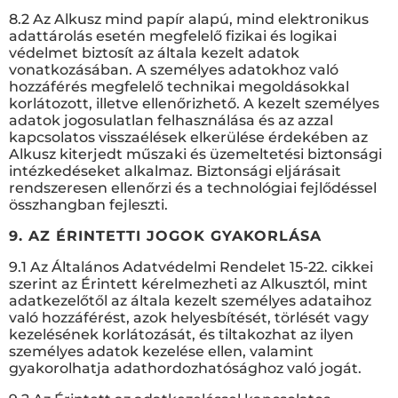
8.2 Az Alkusz mind papír alapú, mind elektronikus
adattárolás esetén megfelelő fizikai és logikai
védelmet biztosít az általa kezelt adatok
vonatkozásában. A személyes adatokhoz való
hozzáférés megfelelő technikai megoldásokkal
korlátozott, illetve ellenőrizhető. A kezelt személyes
adatok jogosulatlan felhasználása és az azzal
kapcsolatos visszaélések elkerülése érdekében az
Alkusz kiterjedt műszaki és üzemeltetési biztonsági
intézkedéseket alkalmaz. Biztonsági eljárásait
rendszeresen ellenőrzi és a technológiai fejlődéssel
összhangban fejleszti.
9. AZ ÉRINTETTI JOGOK GYAKORLÁSA
9.1 Az Általános Adatvédelmi Rendelet 15-22. cikkei
szerint az Érintett kérelmezheti az Alkusztól, mint
adatkezelőtől az általa kezelt személyes adataihoz
való hozzáférést, azok helyesbítését, törlését vagy
kezelésének korlátozását, és tiltakozhat az ilyen
személyes adatok kezelése ellen, valamint
gyakorolhatja adathordozhatósághoz való jogát.