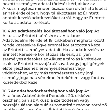
hozott személyes adatai törlését kéri, akkor az
Alkusz megtesz minden észszerűen elvárható lépést
annak érdekében, hogy tájékoztassa az Érintett
adatait kezelő adatkezelőket arról, hogy az Érintett
kérte az adatai törlését.
10.4
Az adatkezelés korlátozásához való jog:
Az
Alkusz az Érintett kérésére az Általános
Adatvédelmi Rendelet 18. cikkében meghatározott
rendelkezésekre figyelemmel korlátozottan kezeli
az Érintett személyes adatait. Ha az adatkezelés az
Érintett kérésére korlátozás alá esik, az ilyen
személyes adatokat az Alkusz a tárolás kivételével
csak az Érintett hozzájárulásával, vagy jogi igények
előterjesztéséhez, érvényesítéséhez vagy
védelméhez, vagy más természetes vagy jogi
személy jogainak védelme érdekében, vagy fontos
közérdekből kezeli.
10.5
Az adathordozhatósághoz való jog:
Az
Általános Adatvédelmi Rendelet 20. cikkével
összhangban az Alkusz, a szerződésen vagy
hozzájáruláson alapuló automatizált módon történő
adatkezelés esetén, az Érintett kérésére, az