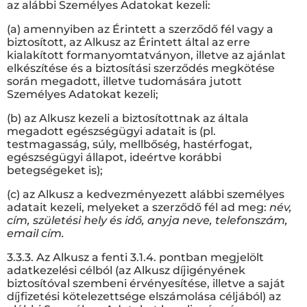
az alábbi Személyes Adatokat kezeli:
(a) amennyiben az Érintett a szerződő fél vagy a
biztosított, az Alkusz az Érintett által az erre
kialakított formanyomtatványon, illetve az ajánlat
elkészítése és a biztosítási szerződés megkötése
során megadott, illetve tudomására jutott
Személyes Adatokat kezeli;
(b) az Alkusz kezeli a biztosítottnak az általa
megadott egészségügyi adatait is (pl.
testmagasság, súly, mellbőség, hastérfogat,
egészségügyi állapot, ideértve korábbi
betegségeket is);
(c) az Alkusz a kedvezményezett alábbi személyes
adatait kezeli, melyeket a szerződő fél ad meg:
név,
cím, születési hely és idő, anyja neve, telefonszám,
email cím.
3.3.3. Az Alkusz a fenti 3.1.4. pontban megjelölt
adatkezelési célból (az Alkusz díjigényének
biztosítóval szembeni érvényesítése, illetve a saját
díjfizetési kötelezettsége elszámolása céljából) az