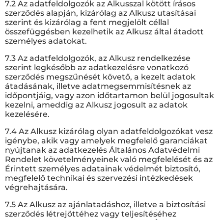
7.2 Az adatfeldolgozók az Alkusszal kötött írásos
szerződés alapján, kizárólag az Alkusz utasításai
szerint és kizárólag a fent megjelölt céllal
összefüggésben kezelhetik az Alkusz által átadott
személyes adatokat.
7.3 Az adatfeldolgozók, az Alkusz rendelkezése
szerint legkésőbb az adatkezelésre vonatkozó
szerződés megszűnését követő, a kezelt adatok
átadásának, illetve adatmegsemmisítésnek az
időpontjáig, vagy azon időtartamon belül jogosultak
kezelni, ameddig az Alkusz jogosult az adatok
kezelésére.
7.4 Az Alkusz kizárólag olyan adatfeldolgozókat vesz
igénybe, akik vagy amelyek megfelelő garanciákat
nyújtanak az adatkezelés Általános Adatvédelmi
Rendelet követelményeinek való megfelelését és az
Érintett személyes adatainak védelmét biztosító,
megfelelő technikai és szervezési intézkedések
végrehajtására.
7.5 Az Alkusz az ajánlatadáshoz, illetve a biztosítási
szerződés létrejöttéhez vagy teljesítéséhez