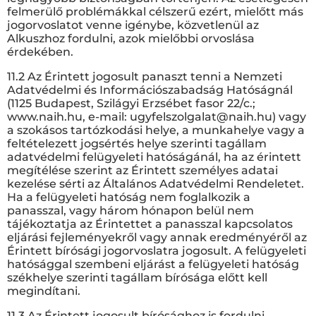
felmerülő problémákkal célszerű ezért, mielőtt más
jogorvoslatot venne igénybe, közvetlenül az
Alkuszhoz fordulni, azok mielőbbi orvoslása
érdekében.
11.2 Az Érintett jogosult panaszt tenni a Nemzeti
Adatvédelmi és Információszabadság Hatóságnál
(1125 Budapest, Szilágyi Erzsébet fasor 22/c.;
www.naih.hu, e-mail: ugyfelszolgalat@naih.hu) vagy
a szokásos tartózkodási helye, a munkahelye vagy a
feltételezett jogsértés helye szerinti tagállam
adatvédelmi felügyeleti hatóságánál, ha az érintett
megítélése szerint az Érintett személyes adatai
kezelése sérti az Általános Adatvédelmi Rendeletet.
Ha a felügyeleti hatóság nem foglalkozik a
panasszal, vagy három hónapon belül nem
tájékoztatja az Érintettet a panasszal kapcsolatos
eljárási fejleményekről vagy annak eredményéről az
Érintett bírósági jogorvoslatra jogosult. A felügyeleti
hatósággal szembeni eljárást a felügyeleti hatóság
székhelye szerinti tagállam bírósága előtt kell
megindítani.
11.3 Az Érintett jogosult bírósághoz is fordulni