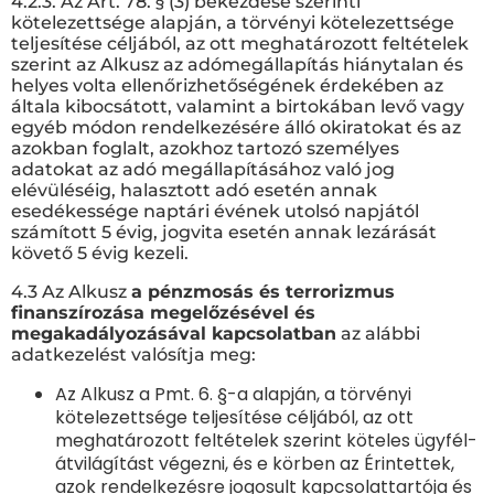
4.2.3. Az Art. 78. § (3) bekezdése szerinti
kötelezettsége alapján, a törvényi kötelezettsége
teljesítése céljából, az ott meghatározott feltételek
szerint az Alkusz az adómegállapítás hiánytalan és
helyes volta ellenőrizhetőségének érdekében az
általa kibocsátott, valamint a birtokában levő vagy
egyéb módon rendelkezésére álló okiratokat és az
azokban foglalt, azokhoz tartozó személyes
adatokat az adó megállapításához való jog
elévüléséig, halasztott adó esetén annak
esedékessége naptári évének utolsó napjától
számított 5 évig, jogvita esetén annak lezárását
követő 5 évig kezeli.
4.3 Az Alkusz
a pénzmosás és terrorizmus
finanszírozása megelőzésével és
megakadályozásával kapcsolatban
az alábbi
adatkezelést valósítja meg:
Az Alkusz a Pmt. 6. §-a alapján, a törvényi
kötelezettsége teljesítése céljából, az ott
meghatározott feltételek szerint köteles ügyfél-
átvilágítást végezni, és e körben az Érintettek,
azok rendelkezésre jogosult kapcsolattartója és