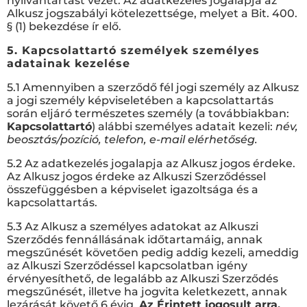
nyilvántartást vezet. Az adatkezelés jogalapja az
Alkusz jogszabályi kötelezettsége, melyet a Bit. 400.
§ (1) bekezdése ír elő.
5. Kapcsolattartó személyek személyes
adatainak kezelése
5.1 Amennyiben a szerződő fél jogi személy az Alkusz
a jogi személy képviseletében a kapcsolattartás
során eljáró természetes személy (a továbbiakban:
Kapcsolattartó
) alábbi személyes adatait kezeli:
név,
beosztás/pozíció, telefon, e-mail elérhetőség.
5.2 Az adatkezelés jogalapja az Alkusz jogos érdeke.
Az Alkusz jogos érdeke az Alkuszi Szerződéssel
összefüggésben a képviselet igazoltsága és a
kapcsolattartás.
5.3 Az Alkusz a személyes adatokat az Alkuszi
Szerződés fennállásának időtartamáig, annak
megszűnését követően pedig addig kezeli, ameddig
az Alkuszi Szerződéssel kapcsolatban igény
érvényesíthető, de legalább az Alkuszi Szerződés
megszűnését, illetve ha jogvita keletkezett, annak
lezárását követő 6 évig.
Az Érintett jogosult arra,