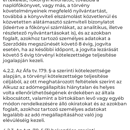
naplófőkönyvet, vagy más, a törvény
követelményeinek megfelelő nyilvántartást,
továbbá a könyvviteli elszámolást közvetlenül és
közvetetten alátámasztó számviteli bizonylatot
(ideértve a főkönyvi számlákat, az analitikus, illetve
részletező nyilvántartásokat is), és az azokban
foglalt, azokhoz tartozó személyes adatokat a
Szerződés megszűnését követő 8 évig, jogvita
esetén, ha az későbbi időpont, a jogvita lezárását
követő 5 évig törvényi kötelezettsége teljesítése
jogalapján kezeli.
4.2.2. Az Áfa tv. 179. §-a szerinti kötelezettsége
alapján, a törvényi kötelezettsége teljesítése
céljából, az ott meghatározott feltételek szerint az
Alkusz az adómegállapítás hiánytalan és helyes
volta ellenőrizhetőségének érdekében az általa
kibocsátott, valamint a birtokában levő vagy egyéb
módon rendelkezésére álló okiratokat és az azokban
foglalt, azokhoz tartozó személyes adatokat
legalább az adó megállapításához való jog
elévüléséig kezeli.