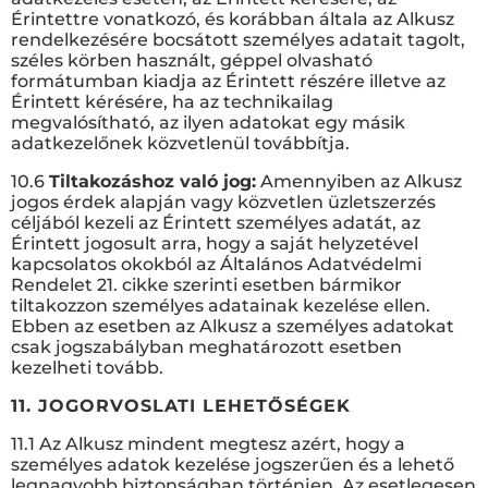
Érintettre vonatkozó, és korábban általa az Alkusz
rendelkezésére bocsátott személyes adatait tagolt,
széles körben használt, géppel olvasható
formátumban kiadja az Érintett részére illetve az
Érintett kérésére, ha az technikailag
megvalósítható, az ilyen adatokat egy másik
adatkezelőnek közvetlenül továbbítja.
10.6
Tiltakozáshoz való jog:
Amennyiben az Alkusz
jogos érdek alapján vagy közvetlen üzletszerzés
céljából kezeli az Érintett személyes adatát, az
Érintett jogosult arra, hogy a saját helyzetével
kapcsolatos okokból az Általános Adatvédelmi
Rendelet 21. cikke szerinti esetben bármikor
tiltakozzon személyes adatainak kezelése ellen.
Ebben az esetben az Alkusz a személyes adatokat
csak jogszabályban meghatározott esetben
kezelheti tovább.
11. JOGORVOSLATI LEHETŐSÉGEK
11.1 Az Alkusz mindent megtesz azért, hogy a
személyes adatok kezelése jogszerűen és a lehető
legnagyobb biztonságban történjen. Az esetlegesen