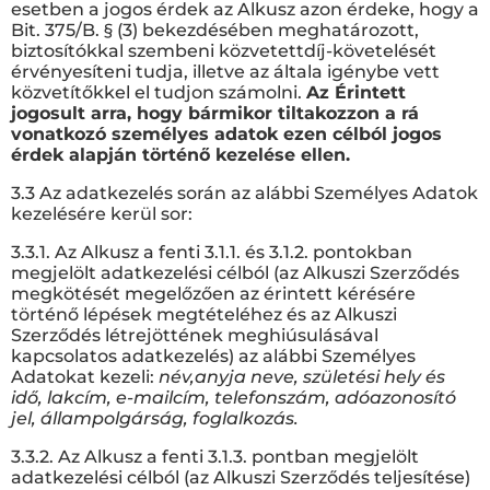
esetben a jogos érdek az Alkusz azon érdeke, hogy a
Bit. 375/B. § (3) bekezdésében meghatározott,
biztosítókkal szembeni közvetettdíj-követelését
érvényesíteni tudja, illetve az általa igénybe vett
közvetítőkkel el tudjon számolni.
Az Érintett
jogosult arra, hogy bármikor tiltakozzon a rá
vonatkozó személyes adatok ezen célból jogos
érdek alapján történő kezelése ellen.
3.3 Az adatkezelés során az alábbi Személyes Adatok
kezelésére kerül sor:
3.3.1. Az Alkusz a fenti 3.1.1. és 3.1.2. pontokban
megjelölt adatkezelési célból (az Alkuszi Szerződés
megkötését megelőzően az érintett kérésére
történő lépések megtételéhez és az Alkuszi
Szerződés létrejöttének meghiúsulásával
kapcsolatos adatkezelés) az alábbi Személyes
Adatokat kezeli:
név,
anyja neve, születési hely és
idő, lakcím, e-mailcím, telefonszám, adóazonosító
jel, állampolgárság, foglalkozás.
3.3.2. Az Alkusz a fenti 3.1.3. pontban megjelölt
adatkezelési célból (az Alkuszi Szerződés teljesítése)