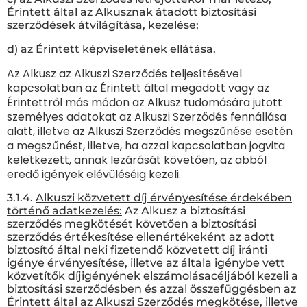
Érintett által az Alkusznak átadott biztosítási
szerződések átvilágítása, kezelése;
d) az Érintett képviseletének ellátása.
Az Alkusz az Alkuszi Szerződés teljesítésével
kapcsolatban az Érintett által megadott vagy az
Érintettről más módon az Alkusz tudomására jutott
személyes adatokat az Alkuszi Szerződés fennállása
alatt, illetve az Alkuszi Szerződés megszűnése esetén
a megszűnést, illetve, ha azzal kapcsolatban jogvita
keletkezett, annak lezárását követően, az abból
eredő igények elévüléséig kezeli.
3.1.4.
Alkuszi közvetett díj érvényesítése érdekében
történő adatkezelés:
Az Alkusz a biztosítási
szerződés megkötését követően a biztosítási
szerződés értékesítése ellenértékeként az adott
biztosító által neki fizetendő közvetett díj iránti
igénye érvényesítése, illetve az általa igénybe vett
közvetítők díjigényének elszámolásacéljából kezeli a
biztosítási szerződésben és azzal összefüggésben az
Érintett által az Alkuszi Szerződés megkötése, illetve