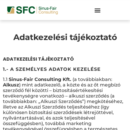
Adatkezelési tájékoztató
ADATKEZELÉSI TÁJÉKOZTATÓ
1.- A SZEMÉLYES ADATOK KEZELÉSE
1.1
Sinus-Fair Consulting Kft.
(a továbbiakban:
Alkusz
) mint adatkezelő, a közte és az őt megbízó
szerződő fél közötti – biztosításértékesítési
tevékenységre vonatkozó – alkuszi szerződés (a
továbbiakban: „Alkuszi Szerződés”) megkötéséhez,
illetve az Alkuszi Szerződés teljesítéséhez (így
különösen biztosítási szerződések létrejöttével,
nyilvántartásával, és azok teljesítésével
összefüggésben), továbbá marketing
tevékenységével összefüggésben a természetes