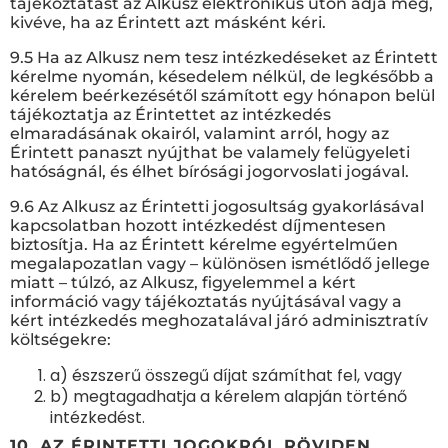
tájékoztatást az Alkusz elektronikus úton adja meg,
kivéve, ha az Érintett azt másként kéri.
9.5 Ha az Alkusz nem tesz intézkedéseket az Érintett
kérelme nyomán, késedelem nélkül, de legkésőbb a
kérelem beérkezésétől számított egy hónapon belül
tájékoztatja az Érintettet az intézkedés
elmaradásának okairól, valamint arról, hogy az
Érintett panaszt nyújthat be valamely felügyeleti
hatóságnál, és élhet bírósági jogorvoslati jogával.
9.6 Az Alkusz az Érintetti jogosultság gyakorlásával
kapcsolatban hozott intézkedést díjmentesen
biztosítja. Ha az Érintett kérelme egyértelműen
megalapozatlan vagy – különösen ismétlődő jellege
miatt – túlzó, az Alkusz, figyelemmel a kért
információ vagy tájékoztatás nyújtásával vagy a
kért intézkedés meghozatalával járó adminisztratív
költségekre:
a) észszerű összegű díjat számíthat fel, vagy
b) megtagadhatja a kérelem alapján történő
intézkedést.
10. AZ ÉRINTETTI JOGOKRÓL RÖVIDEN