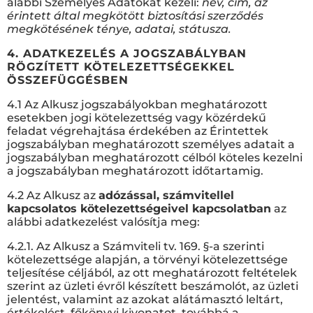
alábbi Személyes Adatokat kezeli:
név, cím, az
érintett által megkötött biztosítási szerződés
megkötésének ténye, adatai, státusza.
4. ADATKEZELÉS A JOGSZABÁLYBAN
RÖGZÍTETT KÖTELEZETTSÉGEKKEL
ÖSSZEFÜGGÉSBEN
4.1 Az Alkusz jogszabályokban meghatározott
esetekben jogi kötelezettség vagy közérdekű
feladat végrehajtása érdekében az Érintettek
jogszabályban meghatározott személyes adatait a
jogszabályban meghatározott célból köteles kezelni
a jogszabályban meghatározott időtartamig.
4.2 Az Alkusz az
adózással, számvitellel
kapcsolatos kötelezettségeivel kapcsolatban
az
alábbi adatkezelést valósítja meg:
4.2.1. Az Alkusz a Számviteli tv. 169. §-a szerinti
kötelezettsége alapján, a törvényi kötelezettsége
teljesítése céljából, az ott meghatározott feltételek
szerint az üzleti évről készített beszámolót, az üzleti
jelentést, valamint az azokat alátámasztó leltárt,
értékelést, főkönyvi kivonatot, továbbá a