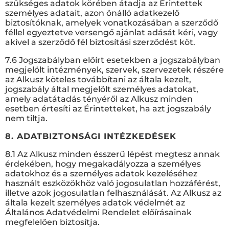
szükséges adatok körében átadja az Érintettek
személyes adatait, azon önálló adatkezelő
biztosítóknak, amelyek vonatkozásában a szerződő
féllel egyeztetve versengő ajánlat adását kéri, vagy
akivel a szerződő fél biztosítási szerződést köt.
7.6 Jogszabályban előírt esetekben a jogszabályban
megjelölt intézmények, szervek, szervezetek részére
az Alkusz köteles továbbítani az általa kezelt,
jogszabály által megjelölt személyes adatokat,
amely adatátadás tényéről az Alkusz minden
esetben értesíti az Érintetteket, ha azt jogszabály
nem tiltja.
8. ADATBIZTONSÁGI INTÉZKEDÉSEK
8.1 Az Alkusz minden ésszerű lépést megtesz annak
érdekében, hogy megakadályozza a személyes
adatokhoz és a személyes adatok kezeléséhez
használt eszközökhöz való jogosulatlan hozzáférést,
illetve azok jogosulatlan felhasználását. Az Alkusz az
általa kezelt személyes adatok védelmét az
Általános Adatvédelmi Rendelet előírásainak
megfelelően biztosítja.