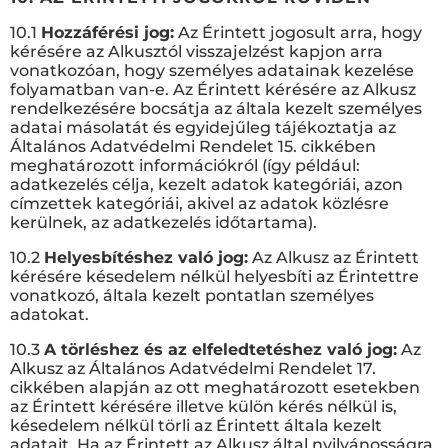
10.1
Hozzáférési jog:
Az Érintett jogosult arra, hogy
kérésére az Alkusztól visszajelzést kapjon arra
vonatkozóan, hogy személyes adatainak kezelése
folyamatban van-e. Az Érintett kérésére az Alkusz
rendelkezésére bocsátja az általa kezelt személyes
adatai másolatát és egyidejűleg tájékoztatja az
Általános Adatvédelmi Rendelet 15. cikkében
meghatározott információkról (így például:
adatkezelés célja, kezelt adatok kategóriái, azon
címzettek kategóriái, akivel az adatok közlésre
kerülnek, az adatkezelés időtartama).
10.2
Helyesbítéshez való jog:
Az Alkusz az Érintett
kérésére késedelem nélkül helyesbíti az Érintettre
vonatkozó, általa kezelt pontatlan személyes
adatokat.
10.3
A törléshez és az elfeledtetéshez való jog:
Az
Alkusz az Általános Adatvédelmi Rendelet 17.
cikkében alapján az ott meghatározott esetekben
az Érintett kérésére illetve külön kérés nélkül is,
késedelem nélkül törli az Érintett általa kezelt
adatait. Ha az Érintett az Alkusz által nyilvánosságra