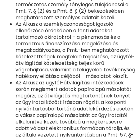
természetes személy tényleges tulajdonosai a
Pmt. 7. § (2) és a Pmt. 8. § (2) bekezdésében
meghatározott személyes adatait kezeli.
Az Alkusz a személyazonosságot igazoló
ellenőrzése érdekében a fenti adatokat
tartalmazó okiratokról – a pénzmosás és a
terrorizmus finanszírozása megelőzése és
megakadályozása, a Pmt.-ben meghatározott
kötelezettségek megfelelő teljesítése, az ügyfél-
átvilágítási kötelezettség teljes körű
végrehajtása, valamint a felügyeleti tevékenység
hatékony ellátása céljából – másolatot készít.
Az Alkusz az ügyfél-átvilágítási intézkedések
során megismert adatok papíralapú másolatát
megőrzi, az átvilágítás megtörténtének tényét
az ügy iratai között írásban rögzíti, a központi
nyilvántartásból történő adatlekérdezés esetén
a válasz papíralapú másolatát az ügy irataitól
elkülönítve kezeli, továbbá a megkeresésre
adott választ elektronikus formában tárolja, és
az általa vezetett nyilvántartásban a Pmt. 57. §-