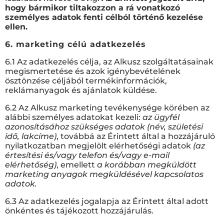
hogy bármikor tiltakozzon a rá vonatkozó
személyes adatok fenti célból történő kezelése
ellen.
6. marketing célú adatkezelés
6.1 Az adatkezelés célja, az Alkusz szolgáltatásainak
megismertetése és azok igénybevételének
ösztönzése céljából termékinformációk,
reklámanyagok és ajánlatok küldése.
6.2 Az Alkusz marketing tevékenysége körében az
alábbi személyes adatokat kezeli:
az ügyfél
azonosításához szükséges adatok (név, születési
idő, lakcíme)
, továbbá az Érintett által a hozzájáruló
nyilatkozatban megjelölt elérhetőségi adatok
(az
értesítési és/vagy telefon és/vagy e-mail
elérhetőség)
, emellett
a korábban megküldött
marketing anyagok megküldésével kapcsolatos
adatok.
6.3 Az adatkezelés jogalapja az Érintett által adott
önkéntes és tájékozott hozzájárulás.