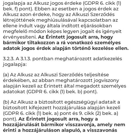
jogalapja az Alkusz jogos érdeke (GDPR 6. cikk (1)
bek. f) pont). Ebben az esetben a jogos érdek az
Alkusz azon érdeke, hogy az Alkuszi Szerződés
létrejöttének meghiúsulásával kapcsolatban az
ellene indult vagy általa indított eljárásokban
megfelelő módon képes legyen jogait és igényeit
érvényesíteni.
Az Érintett jogosult arra, hogy
bármikor tiltakozzon a rá vonatkozó személyes
adatok jogos érdek alapján történő kezelése ellen.
3.2.3. A 3.1.3. pontban meghatározott adatkezelés
jogalapja:
(a) Az Alkusz az Alkuszi Szerződés teljesítése
érdekében, az abban meghatározott jogviszony
alapján kezeli az Érintett által megadott személyes
adatokat (GDPR 6. cikk (1) bek. b) pont).
(b) Az Alkusz a biztosított egészségügyi adatait a
biztosított kifejezett hozzájárulása alapján kezeli
(GDPR 6. cikk (1) bek. a) pont és 9. cikk (2) bek. a)
pont).
Az Érintett jogosult arra, hogy a
hozzájárulását bármikor visszavonja, amely nem
érinti a hozzájáruláson alapuló, a visszavonás