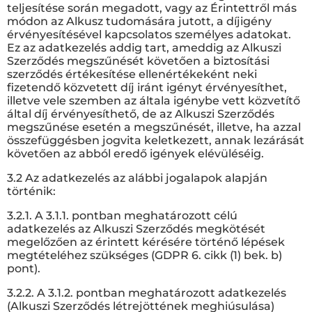
teljesítése során megadott, vagy az Érintettről más
módon az Alkusz tudomására jutott, a díjigény
érvényesítésével kapcsolatos személyes adatokat.
Ez az adatkezelés addig tart, ameddig az Alkuszi
Szerződés megszűnését követően a biztosítási
szerződés értékesítése ellenértékeként neki
fizetendő közvetett díj iránt igényt érvényesíthet,
illetve vele szemben az általa igénybe vett közvetítő
által díj érvényesíthető, de az Alkuszi Szerződés
megszűnése esetén a megszűnését, illetve, ha azzal
összefüggésben jogvita keletkezett, annak lezárását
követően az abból eredő igények elévüléséig.
3.2 Az adatkezelés az alábbi jogalapok alapján
történik:
3.2.1. A 3.1.1. pontban meghatározott célú
adatkezelés az Alkuszi Szerződés megkötését
megelőzően az érintett kérésére történő lépések
megtételéhez szükséges (GDPR 6. cikk (1) bek. b)
pont).
3.2.2. A 3.1.2. pontban meghatározott adatkezelés
(Alkuszi Szerződés létrejöttének meghiúsulása)