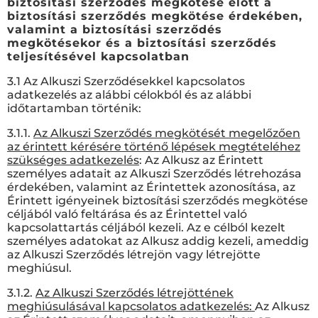
biztosítási szerződés megkötése előtt a
biztosítási szerződés megkötése érdekében,
valamint a biztosítási szerződés
megkötésekor és a biztosítási szerződés
teljesítésével kapcsolatban
3.1 Az Alkuszi Szerződésekkel kapcsolatos
adatkezelés az alábbi célokból és az alábbi
időtartamban történik:
3.1.1.
Az Alkuszi Szerződés megkötését megelőzően
az érintett kérésére történő lépések megtételéhez
szükséges adatkezelés
: Az Alkusz az Érintett
személyes adatait az Alkuszi Szerződés létrehozása
érdekében, valamint az Érintettek azonosítása, az
Érintett igényeinek biztosítási szerződés megkötése
céljából való feltárása és az Érintettel való
kapcsolattartás céljából kezeli. Az e célból kezelt
személyes adatokat az Alkusz addig kezeli, ameddig
az Alkuszi Szerződés létrejön vagy létrejötte
meghiúsul.
3.1.2.
Az Alkuszi Szerződés létrejöttének
meghiúsulásával kapcsolatos adatkezelés:
Az Alkusz