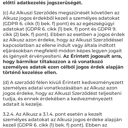
előtti adatkezelés jogszerűségét.
(c) Az Alkuszi Szerződés megszűnését követően az
Alkusz jogos érdekből kezeli a személyes adatokat
(GDPR 6. cikk (1) bek. f) pont) és az egészségügyi
adatokat (GDPR 6. cikk (1) bek. f) pont és GDPR 9.
cikk (2) bek. f) pont). Ebben az esetben a jogos érdek
az Alkusz azon érdeke, hogy az Alkuszi Szerződéssel
kapcsolatban az ellene indult vagy általa indított
eljárásokban megfelelő módon képes legyen jogait
és igényeit érvényesíteni.
Az Érintett jogosult arra,
hogy bármikor tiltakozzon a rá vonatkozó
személyes adatok ezen célból jogos érdek alapján
történő kezelése ellen.
(d) A szerződő félen kívüli Érintett kedvezményezett
személyes adatai vonatkozásában az Alkusz azon
jogos érdeke, hogy az Alkuszi Szerződést teljesíteni
tudja, és ennek érdekében a kedvezményezett
adatait is kezelje.
3.2.4. Az Alkusz a 3.1.4. pont esetén a kezelt
személyes adatokat az Alkusz jogos érdeke alapján
kezeli (GDPR 6. cikk (1) bek. f) pont). Ebben az