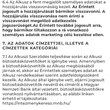
6.4 Az Alkusz a fent megjelölt személyes adatokat a
hozzájárulás visszavonásáig kezeli.
Az Érintett
jogosult a hozzájárulását bármikor visszavonni. A
hozzájárulás visszavonása nem érinti a
visszavonást megelőző adatkezelés
jogszerűségét.
Az Érintett továbbá jogosult arra,
hogy bármikor tiltakozzon a rá vonatkozó
személyes adatok marketing célú kezelése ellen.
7. AZ ADATOK CÍMZETTJEI, ILLETVE A
CÍMZETTEK KATEGÓRIÁI
7.1 Az Alkuszi Szerződés teljesítése során az Alkusz
biztosításközvetítőket is igénybe vesz. Amennyiben
a biztosításközvetítők az Alkusz megbízásából
járnak el, akkor az Érintettek személyes adatait az
Alkusz rendelkezései szerint adatfeldolgozóként
kezelik. Az Alkusz által igénybe vett, eljárni jogosult
biztosításközvetítők nevéről és címéről a Magyar
Nemzeti Bank által vezetett, biztosításközvetítőkre
vonatkozó nyilvántartásában, az alábbi linken
érhető el tájékoztatás:
https://intezmenykereso.mnb.hu/