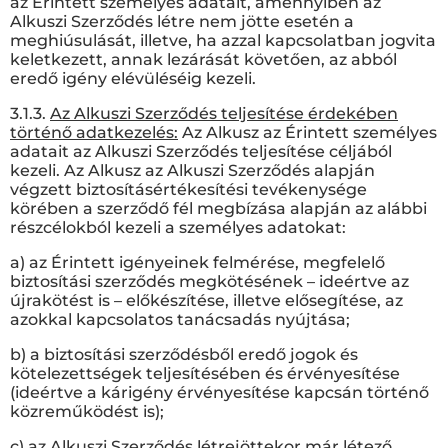
az Érintett személyes adatait, amennyiben az
Alkuszi Szerződés létre nem jötte esetén a
meghiúsulását, illetve, ha azzal kapcsolatban jogvita
keletkezett, annak lezárását követően, az abból
eredő igény elévüléséig kezeli.
3.1.3.
Az Alkuszi Szerződés teljesítése érdekében
történő adatkezelés:
Az Alkusz az Érintett személyes
adatait az Alkuszi Szerződés teljesítése céljából
kezeli. Az Alkusz az Alkuszi Szerződés alapján
végzett biztosításértékesítési tevékenysége
körében a szerződő fél megbízása alapján az alábbi
részcélokból kezeli a személyes adatokat:
a) az Érintett igényeinek felmérése, megfelelő
biztosítási szerződés megkötésének – ideértve az
újrakötést is – előkészítése, illetve elősegítése, az
azokkal kapcsolatos tanácsadás nyújtása;
b) a biztosítási szerződésből eredő jogok és
kötelezettségek teljesítésében és érvényesítése
(ideértve a kárigény érvényesítése kapcsán történő
közreműködést is);
c) az Alkuszi Szerződés létrejöttekor már létező,