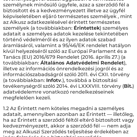
személynek minősülő ügyfele, azaz a szerződő fél a
biztosított és a kedvezményezett illetve az ügyfél
képviseletében eljáró természetes személyek , mint
az Alkusz adatkezelésével érintett természetes
személyek (a továbbiakban:
Érintettek
) személyes
adatait a személyes adatok kezelése tekintetében
történő védelméről és az ilyen adatok szabad
áramlásáról, valamint a 95/46/EK rendelet hatályon
kívül helyezéséről szóló az Európai Parlament és a
Tanács (EU) 2016/679 Rendelet (2016. április 27.) (a
továbbiakban:
Általános Adatvédelmi Rendelet
),
illetve az információs önrendelkezési jogról és az
információszabadságról szóló 2011. évi CXII. törvény
(a továbbiakban:
Infotv
.), továbbá a biztosítási
tevékenységről szóló 2014. évi LXXXVIII. törvény (
Bit.
)
adatvédelemre vonatkozó rendelkezéseinek
megfelelően kezeli.
1.2 Az Érintett nem köteles megadni a személyes
adatait, amennyiben azonban az Érintett — illetőleg,
ha az Érintett a szerződő féltől eltérő biztosított vagy
kedvezményezett, akkor a szerződő fél — nem adja
meg az Alkuszi Szerződés teljesítése érdekében az