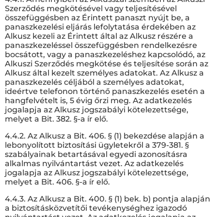
Szerződés megkötésével vagy teljesítésével
összefüggésben az Érintett panaszt nyújt be, a
panaszkezelési eljárás lefolytatása érdekében az
Alkusz kezeli az Érintett által az Alkusz részére a
panaszkezeléssel összefüggésben rendelkezésre
bocsátott, vagy a panaszkezeléshez kapcsolódó, az
Alkuszi Szerződés megkötése és teljesítése során az
Alkusz által kezelt személyes adatokat. Az Alkusz a
panaszkezelés céljából a személyes adatokat,
ideértve telefonon történő panaszkezelés esetén a
hangfelvételt is, 5 évig őrzi meg. Az adatkezelés
jogalapja az Alkusz jogszabályi kötelezettsége,
melyet a Bit. 382. §-a ír elő.
4.4.2. Az Alkusz a Bit. 406. § (1) bekezdése alapján a
lebonyolított biztosítási ügyletekről a 379-381. §
szabályainak betartásával egyedi azonosításra
alkalmas nyilvántartást vezet. Az adatkezelés
jogalapja az Alkusz jogszabályi kötelezettsége,
melyet a Bit. 406. §-a ír elő.
4.4.3. Az Alkusz a Bit. 400. § (1) bek. b) pontja alapján
a biztosításközvetítői tevékenységhez igazodó