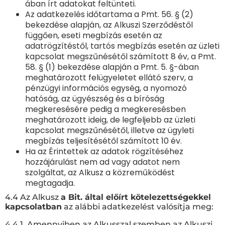
ában írt adatokat feltünteti.
Az adatkezelés időtartama a Pmt. 56. § (2)
bekezdése alapján, az Alkuszi Szerződéstől
függően, eseti megbízás esetén az
adatrögzítéstől, tartós megbízás esetén az üzleti
kapcsolat megszűnésétől számított 8 év, a Pmt.
58. § (1) bekezdése alapján a Pmt. 5. §-ában
meghatározott felügyeletet ellátó szerv, a
pénzügyi információs egység, a nyomozó
hatóság, az ügyészség és a bíróság
megkeresésére pedig a megkeresésben
meghatározott ideig, de legfeljebb az üzleti
kapcsolat megszűnésétől, illetve az ügyleti
megbízás teljesítésétől számított 10 év.
Ha az Érintettek az adatok rögzítéséhez
hozzájárulást nem ad vagy adatot nem
szolgáltat, az Alkusz a közreműködést
megtagadja.
4.4 Az Alkusz
a Bit. által előírt kötelezettségekkel
kapcsolatban
az alábbi adatkezelést valósítja meg:
4.4.1. Amennyiben az Alkusszal szemben az Alkuszi