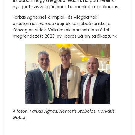
és abban, hogy a legjobb reklám, ha partnereink
nyugodt szívvel ajánlanak bennünket másoknak is.
Farkas Ágnessel, olimpiai -és világbajnok
ezüstérmes, Európa-bajnok kézilabdázónkkal a
Kőszeg és Vidéki Vállalkozók Ipartestülete által
megrendezett 2023. évi Iparos Bálján találkoztunk.
A fotón: Farkas Ágnes, Németh Szabolcs, Horváth
Gábor.