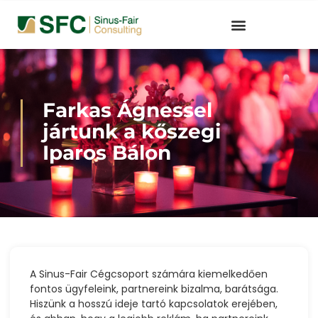
Farkas Ágnessel
jártunk a kőszegi
Iparos Bálon
A Sinus-Fair Cégcsoport számára kiemelkedően
fontos ügyfeleink, partnereink bizalma, barátsága.
Hiszünk a hosszú ideje tartó kapcsolatok erejében,