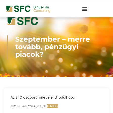
Szeptember – merre
tovább, pénzügyi
piacok?
Az SFC csoport hírlevele itt található:
SFC hírlevél 2024_09_2
Letöltés